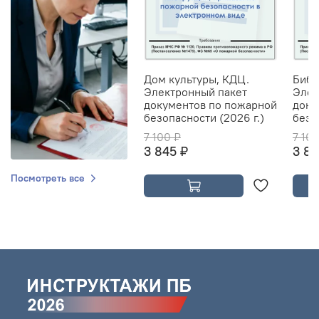
Дом культуры, КДЦ.
Библ
Электронный пакет
Элек
документов по пожарной
доку
безопасности (2026 г.)
безо
7 100 ₽
7 10
3 845 ₽
3 84
Посмотреть все