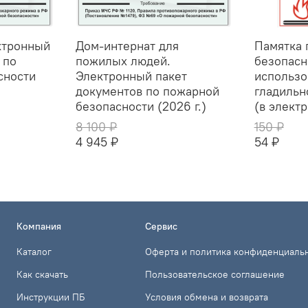
ктронный
Дом-интернат для
Памятка 
 по
пожилых людей.
безопасн
сности
Электронный пакет
использо
документов по пожарной
гладильн
безопасности (2026 г.)
(в элект
8 100 ₽
150 ₽
4 945 ₽
54 ₽
Компания
Сервис
Каталог
Оферта и политика конфиденциаль
Как скачать
Пользовательское соглашение
Инструкции ПБ
Условия обмена и возврата