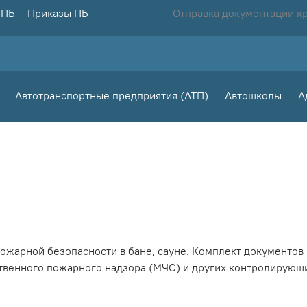
 ПБ
Приказы ПБ
Отправка документации к
Автотранспортные предприятия (АТП)
Автошколы
А
ожарной безопасности в бане, сауне. Комплект документов
ственного пожарного надзора (МЧС) и других контролирующи