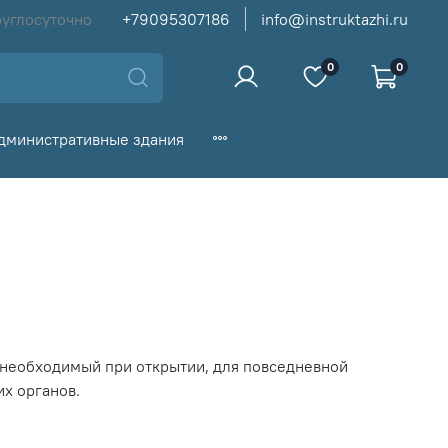
руглосуточно
+79095307186
info@instruktazhi.ru
0
0
дминистративные здания
 необходимый при открытии, для повседневной
х органов.