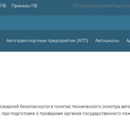
 ПБ
Приказы ПБ
Отправка документации к
Автотранспортные предприятия (АТП)
Автошколы
А
жарной безопасности в пунктах технического осмотра авто
 при подготовке к проверкам органов государственного по