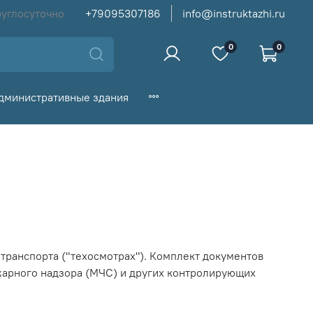
руглосуточно
+79095307186
info@instruktazhi.ru
0
0
дминистративные здания
транспорта ("техосмотрах"). Комплект документов
жарного надзора (МЧС) и других контролирующих