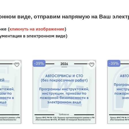
онном виде, отправим напрямую на Ваш элект
чке (
кликнуть на изображение
)
кументация в электронном виде)
-39%
-39%