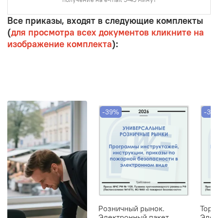
Все приказы, входят в следующие комплекты
(
для просмотра всех документов кликните на
изображение комплекта
):
-39%
-39
Розничный рынок.
Торг
Электронный пакет
Элек