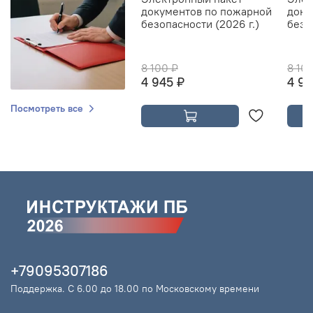
документов по пожарной
доку
безопасности (2026 г.)
безо
8 100 ₽
8 10
4 945 ₽
4 94
Посмотреть все
+79095307186
Поддержка. С 6.00 до 18.00 по Московскому времени