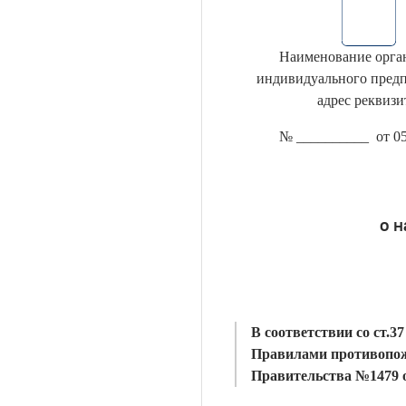
Наименование орга
индивидуального пред
адрес реквиз
№ __________ от 05
о н
В соответствии со ст.3
Правилами противопож
Правительства №1479 о