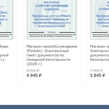
буви.
Магазин самообслуживания
Магазин п
(Ритейл). Электронный
Электронн
арной
пакет документов по
документо
г.)
пожарной безопасности
безопаснос
(2026 г.)
8 100 ₽
7 100 ₽
4 945 ₽
3 845 ₽