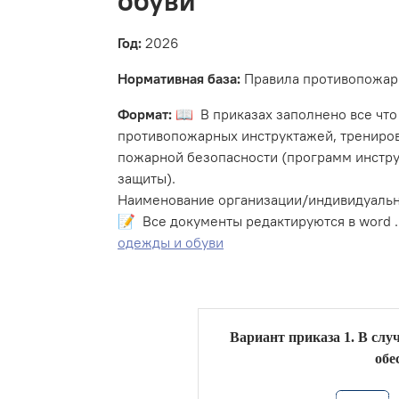
обуви
Год:
2026
Нормативная база:
Правила противопожарн
Формат:
📖 В приказах заполнено все что
противопожарных инструктажей, трениров
пожарной безопасности (программ инстру
защиты).
Наименование организации/индивидуально
📝 Все документы редактируются в word .
одежды и обуви
Вариант приказа 1. В слу
обе