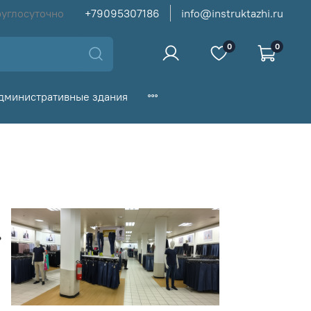
руглосуточно
+79095307186
info@instruktazhi.ru
0
0
дминистративные здания
.