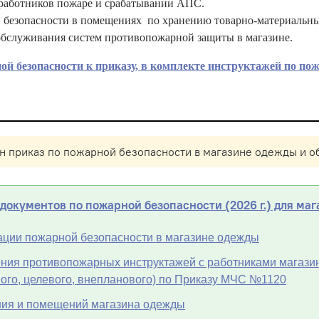
аботников пожаре и срабатывании АПС.
езопасности в помещениях по хранению товарно-материальных
бслуживания систем противопожарной защиты в магазине.
й безопасности к приказу, в комплекте инструктажей по пож
н приказ по пожарной безопасности в магазине одежды и о
документов по пожарной безопасности (2026 г.) для маг
ации пожарной безопасности в магазине одежды
ия противопожарных инструктажей с работниками магазин
ного, целевого, внепланового) по Приказу МЧС №1120
ния и помещений магазина одежды