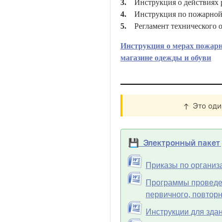
3.
Инструкция о действиях р
4.
Инструкция по пожарной б
5.
Регламент технического о
Инструкция о мерах пожарно
магазине одежды и обуви
↑ Это оди
💾 Электронный пакет 
Приказы по организ
Программы проведен
первичного, повтор
Инструкции для зда