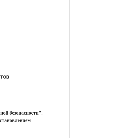
нтов
рной безопасности",
становлением