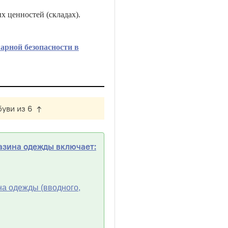
 ценностей (складах).
арной безопасности в
буви из 6 ↑
азина одежды включает:
а одежды (вводного,