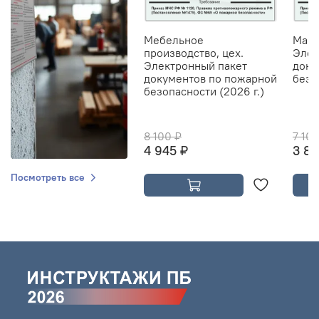
Мебельное
Мага
производство, цех.
Элек
Электронный пакет
доку
документов по пожарной
безо
безопасности (2026 г.)
8 100 ₽
7 10
4 945 ₽
3 84
Посмотреть все