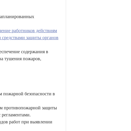
 запланированных
чение работников действиям
 средствами защиты органов
еспечение содержания в
ва тушения пожаров,
м пожарной безопасности в
тем противопожарной защиты
 регламентами.
идов работ при выявлении