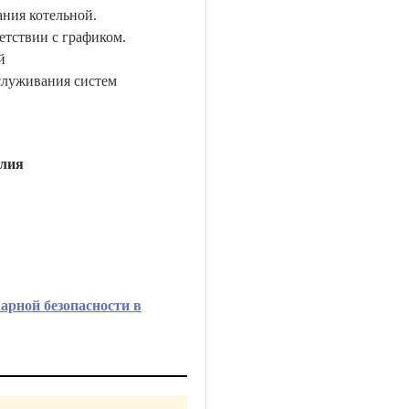
ания котельной.
етствии с графиком.
й
служивания систем
лия
арной безопасности в