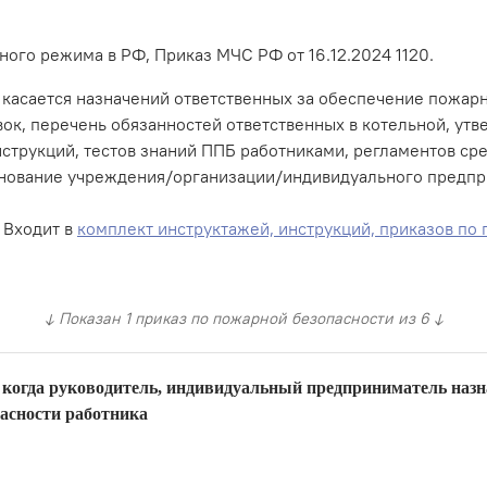
ого режима в РФ, Приказ МЧС РФ от 16.12.2024 1120.
 касается назначений ответственных за обеспечение пожар
ок, перечень обязанностей ответственных в котельной, ут
нструкций, тестов знаний ППБ работниками, регламентов с
ование учреждения/организации/индивидуального предприн
 Входит в
комплект инструктажей, инструкций, приказов по
↓ Показан 1 приказ по пожарной безопасности из 6 ↓
 когда руководитель, индивидуальный предприниматель назна
пасности работника