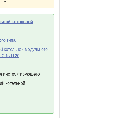
6 ↑
льной котельной
ого типа
й котельной модульного
 МЧС №1120
ля инструктирующего
ий котельной