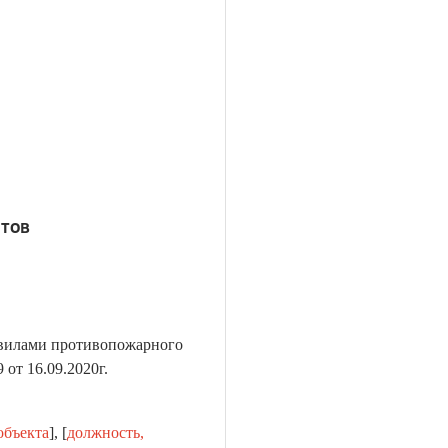
нтов
авилами противопожарного
от 16.09.2020г.
объекта
], [
должность,