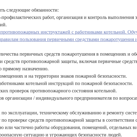
ить следующие обязанности:
профилактических работ, организация и контроль выполнения
ий.
 противопожарных инструктажей с работниками котельной. Обу
правилам пользования первичными средствами пожаротушения и
оличества первичных средств пожаротушения в помещениях и об
 и средств противопожарной защиты, включая первичные средст
о прямому назначению.
помещениях и на территории знаков пожарной безопасности.
аботниками котельной инструкций по пожарной безопасности.
ких проверок противопожарного состояния котельной.
ов организации / индивидуального предпринимателя по вопроса
 по эксплуатации, техническому обслуживанию и ремонту сис
 по проверке средств противопожарной защиты в соответствии с
ю или частично работы оборудования, помещений, отдельных в
роопасную ситуацию и угрожающих безопасности людей.