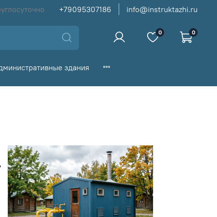
руглосуточно
+79095307186
info@instruktazhi.ru
0
0
дминистративные здания
.