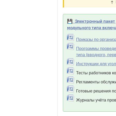
↑ 
💾 Электронный пакет д
модульного типа включ
Приказы по организ
Программы проведен
типа (вводного, пер
Инструкции для угол
Тесты работников к
Регламенты обслужи
Готовые решения по
Журналы учёта пров