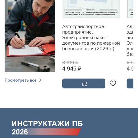
Автотранспортное
Адми
предприятие.
здан
Электронный пакет
авто
документов по пожарной
Элек
безопасности (2026 г.)
доку
безо
8 100 ₽
8 10
4 945 ₽
4 94
Посмотреть все