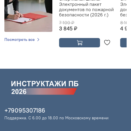
Электронный пакет
Элек
документов по пожарной
доку
безопасности (2026 г.)
безо
7 100 ₽
8 10
3 845 ₽
4 94
Посмотреть все
+79095307186
Поддержка. С 6.00 до 18.00 по Московскому времени