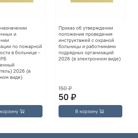
 назначении
Приказ об утверждении
енных и
положения проведения
ении
инструктажей с охраной
ации по пожарной
больницы и работниками
ости в больнице -
подрядных организаций
 РБ
2026 (в электронном виде)
венный
тель) 2026 (в
ном виде)
150 ₽
50 ₽
 корзину
В корзину