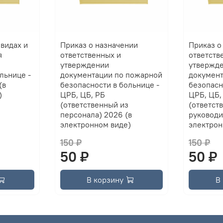
 видах и
Приказ о назначении
Приказ о
я
ответственных и
ответств
утверждении
утвержд
льнице -
документации по пожарной
документ
(в
безопасности в больнице -
безопасн
)
ЦРБ, ЦБ, РБ
ЦРБ, ЦБ,
(ответственный из
(ответст
персонала) 2026 (в
руководи
электронном виде)
электрон
150 ₽
150 ₽
50 ₽
50 ₽
В корзину
В