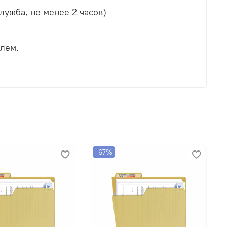
лужба, не менее 2 часов)
елем.
-67%