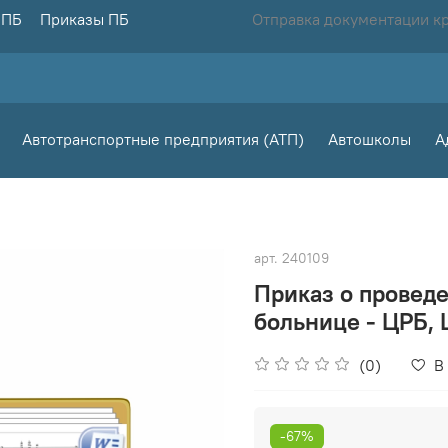
 ПБ
Приказы ПБ
Отправка документации к
Автотранспортные предприятия (АТП)
Автошколы
А
арт.
240109
Приказ о проведе
больнице - ЦРБ, 
(0)
В
-67%