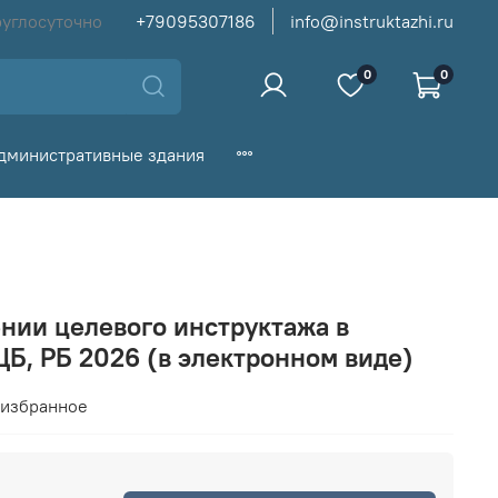
руглосуточно
+79095307186
info@instruktazhi.ru
0
0
дминистративные здания
нии целевого инструктажа в
ЦБ, РБ 2026 (в электронном виде)
 избранное