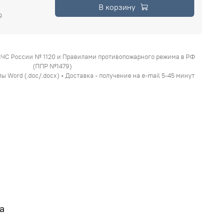
В корзину
₽
МЧС России № 1120 и Правилами противопожарного режима в РФ
(ППР №1479)
 Word (.doc/.docx) • Доставка - получение на e-mail 5-45 минут
а