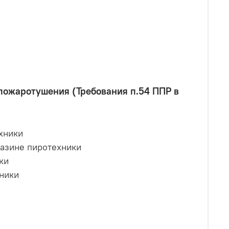
пожаротушения (Требования п.54 ППР в
хники
газине пиротехники
ки
хники