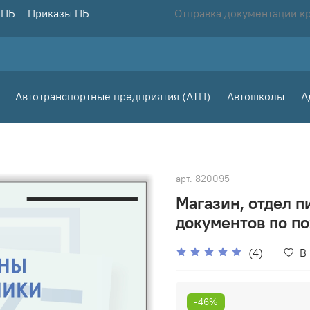
 ПБ
Приказы ПБ
Отправка документации к
Автотранспортные предприятия (АТП)
Автошколы
А
арт.
820095
Магазин, отдел п
документов по по
(4)
В
-46%