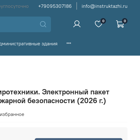
руглосуточно
+79095307186
info@instruktazhi.ru
0
0
дминистративные здания
иротехники. Электронный пакет
жарной безопасности (2026 г.)
 избранное