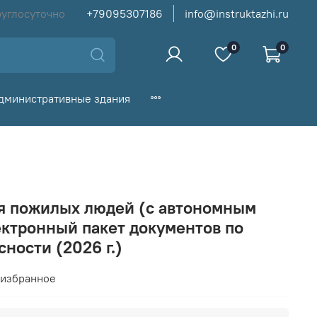
руглосуточно
+79095307186
info@instruktazhi.ru
0
0
дминистративные здания
я пожилых людей (с автономным
ектронный пакет документов по
ности (2026 г.)
 избранное