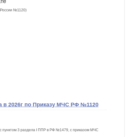
ате
С России №1120)
 в 2026г по Приказу МЧС РФ №1120
 с пунктом 3 раздела I ППР в РФ №1479, с приказом МЧС