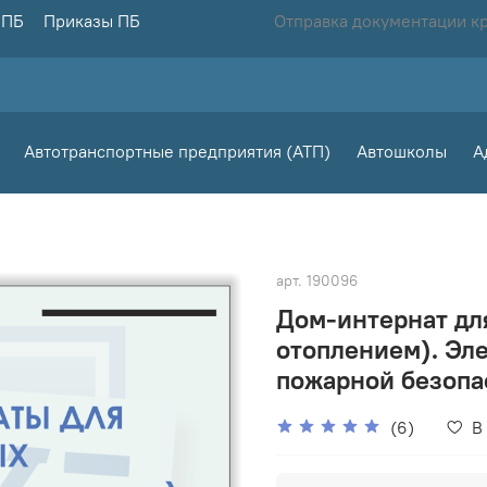
 ПБ
Приказы ПБ
Отправка документации к
Автотранспортные предприятия (АТП)
Автошколы
А
арт.
190096
Дом-интернат дл
отоплением). Эл
пожарной безопас
(6)
В