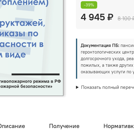
-39%
4 945 ₽
8 100 
Документация ПБ:
пансио
геронтологических центр
долгосрочного ухода, р
пожилых, а также други
оказывающих услуги по 
Показать полный переч
Описание
Получение
Нормативк