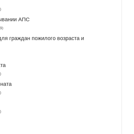
)
тывании АПС
9)
для граждан пожилого возраста и
ата
)
оната
)
)