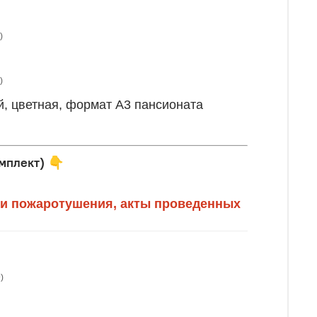
)
)
, цветная, формат А3 пансионата
мплект)
👇
 и пожаротушения, акты проведенных
)