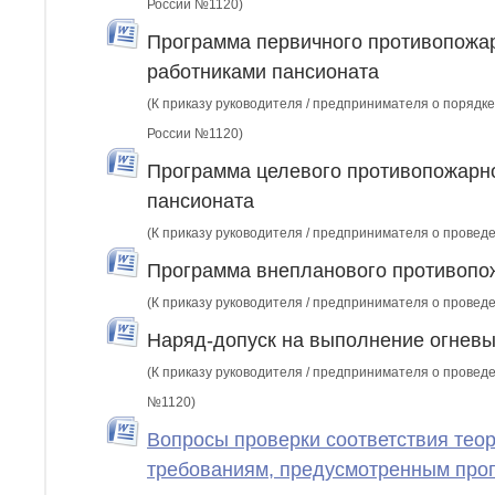
России №1120)
Программа первичного противопожар
работниками пансионата
(К приказу руководителя / предпринимателя о порядке
России №1120)
Программа целевого противопожарно
пансионата
(К приказу руководителя / предпринимателя о провед
Программа внепланового противопож
(К приказу руководителя / предпринимателя о провед
Наряд-допуск на выполнение огневы
(К приказу руководителя / предпринимателя о провед
№1120)
Вопросы проверки соответствия теор
требованиям, предусмотренным прог