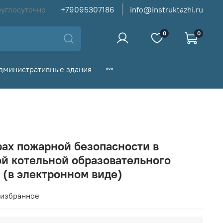
руглосуточно
+79095307186
info@instruktazhi.ru
0
0
дминистративные здания
рах пожарной безопасности в
ой котельной образовательного
 (в электронном виде)
 избранное