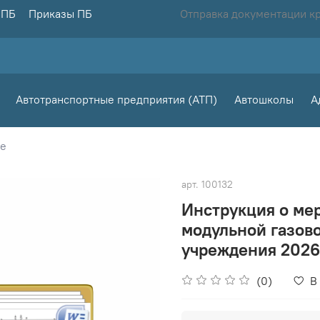
 ПБ
Приказы ПБ
Отправка документации к
Автотранспортные предприятия (АТП)
Автошколы
А
ие
арт.
100132
Инструкция о ме
модульной газов
учреждения 2026
(0)
В