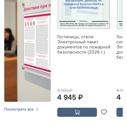
Гостиницы, отели.
Гост
Электронный пакет
сист
документов по пожарной
Элек
безопасности (2026 г.)
доку
безо
8 100 ₽
8 10
4 945 ₽
4 
Посмотреть все