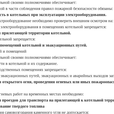
ельной своими полномочиями обеспечивает:
ой в части соблюдения правил пожарной безопасности обязаны:
сть в котельных при эксплуатации электрооборудования.
ектрооборудование необходимо проверить внешним осмотром на:
электрооборудования в помещениях котельной запрещается:
 прилегающей территории котельной.
ельной запрещается:
 помещений котельной и эвакуационных путей.
й и помещений
ельной своими полномочиями обеспечивает:
и в котельной и их содержание.
водственных помещениях запрещается:
 эвакуационных путей, эвакуационных и аварийных выходов зап
 открытого огня, проведения огневых или иных пожароопас
гневых работ на временных местах необходимо:
 проездов для транспорта на прилегающей к котельной терр
ование твердого топлива
я самовозгорания каменного угля не допускается: