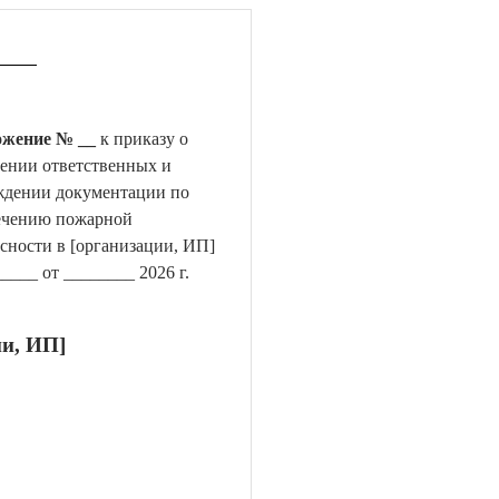
жение № __
к приказу о
чении ответственных и
ждении документации по
ечению пожарной
сности в [организации, ИП]
___ от ________ 2026 г.
ии, ИП]