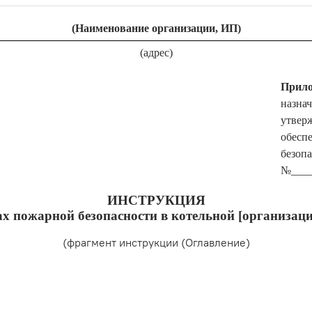
(Наименование организации, ИП)
(адрес)
Прило
назна
утвер
обесп
безопа
№_____
ИНСТРУКЦИЯ
х пожарной безопасности в котельной [организац
(фрагмент инструкции (Оглавление)