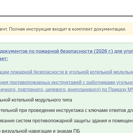
нт. Полная инструкция входит в комплект документации.
окументов по пожарной безопасности (2026 г.) для уго
ает:
ации пожарной безопасности в угольной котельной модульн
ия противопожарных инструктажей с работниками угольно
вичного, повторного, целевого, внепланового) по Приказу
ьной котельной модульного типа
отельной при проведении инструктажа с ключами ответов д
вания систем противопожарной защиты здания и помещен
 визуальной навигации и знакам ПБ