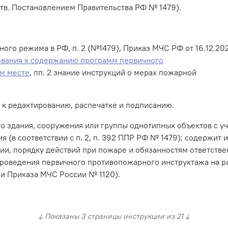
тв. Постановлением Правительства РФ № 1479).
го режима в РФ, п. 2 (№1479), Приказ МЧС РФ от 16.12.20
ования к содержанию программ первичного
м месте
, пп. 2 знание инструкций о мерах пожарной
 к редактированию, распечатке и подписанию.
о здания, сооружения или группы однотипных объектов с у
я (в соответствии с п. 2, п. 392 ППР РФ № 1479); содержи
и, порядку действий при пожаре и обязанностям ответстве
проведения первичного противопожарного инструктажа на р
ми Приказа МЧС России № 1120).
↓ Показаны 3 страницы инструкции из 21 ↓