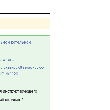
льной котельной
ого типа
й котельной модульного
 МЧС №1120
ля инструктирующего
ий котельной