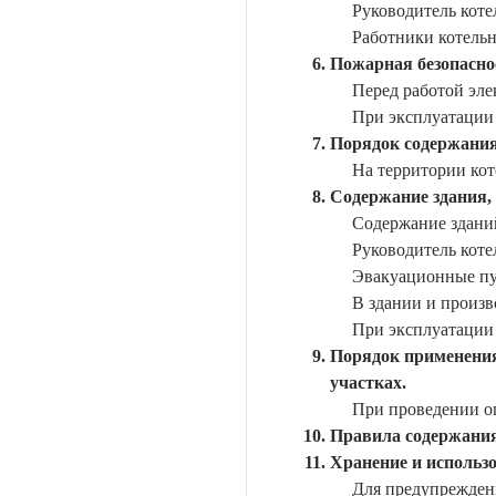
Руководитель кот
Работники котельн
Пожарная безопасно
Перед работой эл
При эксплуатации 
Порядок содержания
На территории кот
Содержание здания,
Содержание здани
Руководитель кот
Эвакуационные пут
В здании и произ
При эксплуатации
Порядок применения
участках.
При проведении о
Правила содержания
Хранение и использ
Для предупреждени