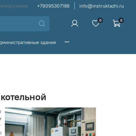
руглосуточно
+79095307186
info@instruktazhi.ru
0
0
дминистративные здания
 котельной
о
и
у
I