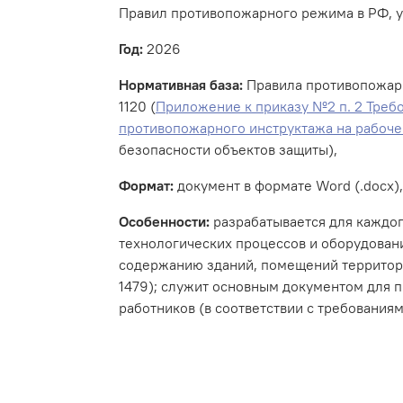
Правил противопожарного режима в РФ, у
Год:
2026
Нормативная база:
Правила противопожарно
1120 (
Приложение к приказу №2 п. 2 Треб
противопожарного инструктажа на рабоче
безопасности объектов защиты),
Формат:
документ в формате Word (.docx),
Особенности:
разрабатывается для каждог
технологических процессов и оборудовани
содержанию зданий, помещений территори
1479); служит основным документом для 
работников (в соответствии с требования