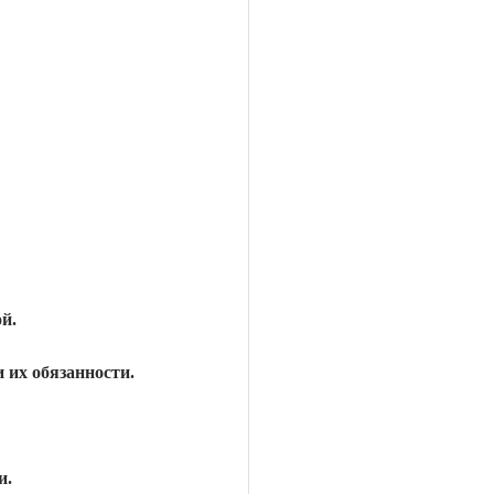
й.
 их обязанности.
и.