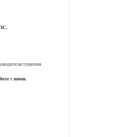
АПС.
ководителя тушения
оте с ними.