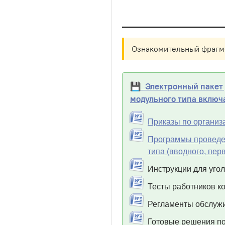
Ознакомительный фрагме
💾 Электронный пакет д
модульного типа включ
Приказы по организ
Программы проведен
типа (вводного, пер
Инструкции для угол
Тесты работников к
Регламенты обслужи
Готовые решения по