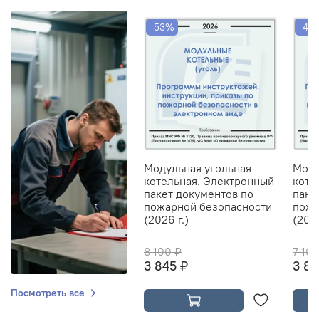
-53%
-46
Модульная угольная
Моду
котельная. Электронный
коте
пакет документов по
паке
пожарной безопасности
пожа
(2026 г.)
(2026
8 100 ₽
7 10
3 845 ₽
3 84
Посмотреть все