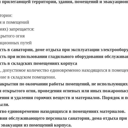
 прилегающей территории, здания, помещений и эвакуационн
тории:
я и помещений
иях) запрещается:
крытого огня
ационных путей
сть в санатории, доме отдыха при эксплуатации электрообор
сть при использовании гладильного оборудования обслужив
сть в складских помещениях корпуса
 , допустимое количество единовременно находящихся в помещ
ние в складском помещении.
закрытия по окончании работы помещений, не использующих
 открытого огня, проведения огневых или иных пожароопас
ения и удаления горючих веществ и материалов. Порядок и 
пыли.
тво единовременно находящихся в помещениях материалов.
твия обслуживающего персонала санатория, дома отдыха при 
эвакуация из помещений корпуса.