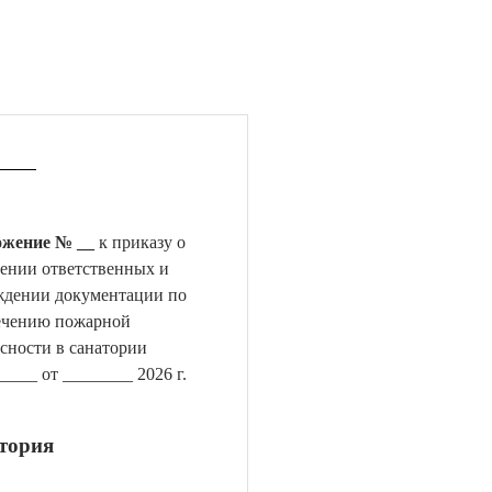
жение № __
к приказу о
чении ответственных и
ждении документации по
ечению пожарной
сности в санатории
___ от ________ 2026 г.
тория