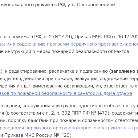
отивопожарного режима в РФ, утв. Постановлением
го режима в РФ, п. 2 (№1479), Приказ МЧС РФ от 16.12.20
ования к содержанию программ первичного противопожарно
ние инструкций о мерах пожарной безопасности объектов
), к редактированию, распечатке и подписанию (
заполнено 
оводителя, действия при пожаре, эвакуация, содержание те
шения и т.д. Наименование организации, ип, ответственных
азов по пожарной безопасности в санатории, доме отдыха
о здания, сооружения или группы однотипных объектов с у
я (в соответствии с п. 2, п. 392 ППР РФ № 1479); содержи
и, порядку действий при пожаре и обязанностям ответстве
роведения первичного противопожарного инструктажа на р
ми Приказа МЧС России № 1120).