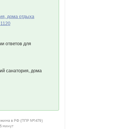
ия, дома отдыха
№1120
ми ответов для
ий санатория, дома
режима в РФ (ППР №1479)
45 минут