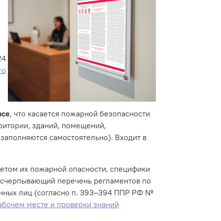
24
го
все
, что касается пожарной безопасности
рритории, зданий, помещений,
 заполняются самостоятельно). Входит в
четом их пожарной опасности, специфики
т исчерпывающий перечень регламентов по
нных лиц (согласно п. 393–394 ППР РФ №
абочем месте и проверки знаний