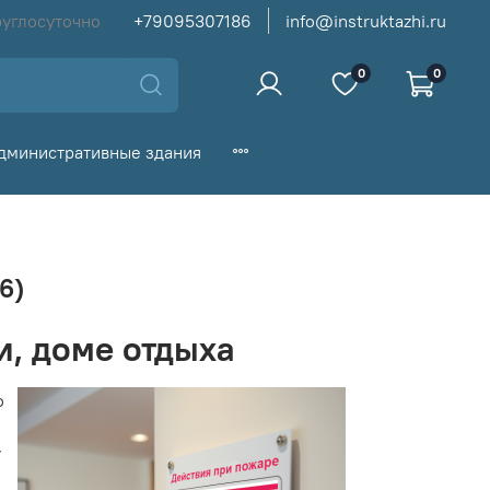
руглосуточно
+79095307186
info@instruktazhi.ru
0
0
дминистративные здания
6)
и, доме отдыха
о
у