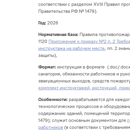
соответствии с разделом XVIII Правил пр
Правительства РФ № 1479).
Год:
2026
Нормативная база:
Правила противопожарно
1120
Приложение к приказу №2 п. 2 Треб
инструктажа на рабочем месте
, пп. 2 зна
защиты),
Формат:
инструкция в формате (.doc/.docx
санатория, обязанности работников и рук
эвакуационных выходов, средств пожароту
комплект инструктажей, инструкций, прик
Особенности:
разрабатывается для каждог
технологических процессов и оборудовани
содержанию зданий, помещений территори
1479); служит основным документом для
п
работников
(в соответствии с требования