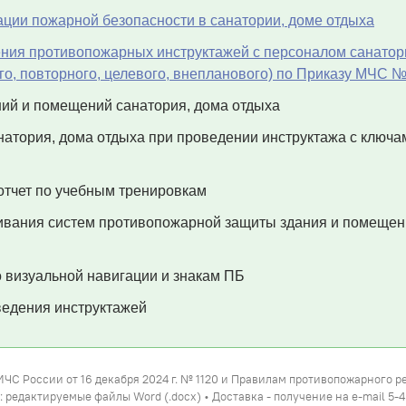
ации пожарной безопасности в санатории, доме отдыха
ия противопожарных инструктажей с персоналом санатор
го, повторного, целевого, внепланового) по Приказу МЧС 
ний и помещений санатория, дома отдыха
натория, дома отдыха при проведении инструктажа с ключа
отчет по учебным тренировкам
вания систем противопожарной защиты здания и помещен
 визуальной навигации и знакам ПБ
едения инструктажей
МЧС России от 16 декабря 2024 г. № 1120 и Правилам противопожарного 
 редактируемые файлы Word (.docx) • Доставка - получение на e-mail 5-