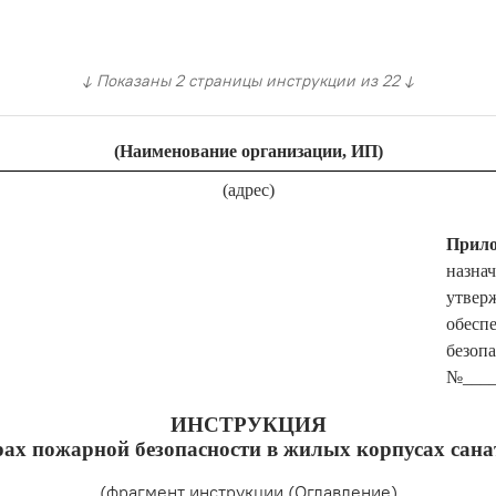
↓ Показаны 2 страницы инструкции из 22 ↓
(Наименование организации, ИП)
(адрес)
Прило
назна
утвер
обесп
безопа
№_____
ИНСТРУКЦИЯ
рах пожарной безопасности в жилых корпусах сана
(фрагмент инструкции (Оглавление)