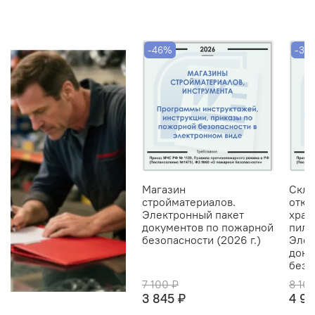
-46%
-39
Магазин
Скла
стройматериалов.
откр
Электронный пакет
хран
документов по пожарной
пило
безопасности (2026 г.)
Элек
доку
безо
7 100 ₽
8 10
3 845 ₽
4 94