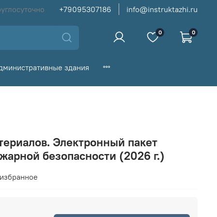
руглосуточно
+79095307186
info@instruktazhi.ru
0
0
дминистративные здания
териалов. Электронный пакет
жарной безопасности (2026 г.)
 избранное