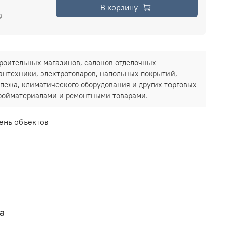
В корзину
₽
роительных магазинов, салонов отделочных
антехники, электротоваров, напольных покрытий,
репежа, климатического оборудования и других торговых
тройматериалами и ремонтными товарами.
ень объектов
а