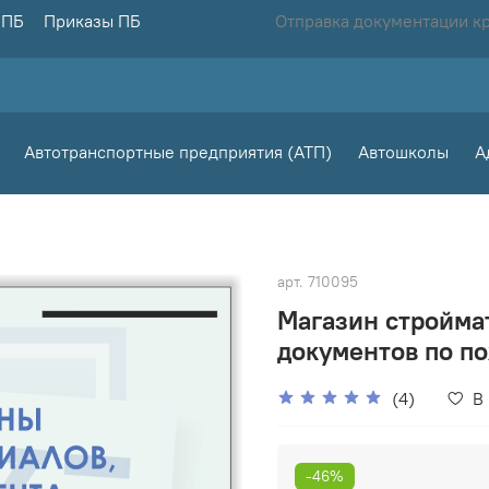
 ПБ
Приказы ПБ
Отправка документации к
Автотранспортные предприятия (АТП)
Автошколы
А
арт.
710095
Магазин стройма
документов по по
(4)
В
-46%