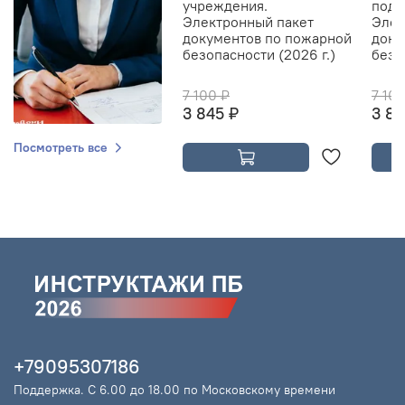
учреждения.
подр
Электронный пакет
Элек
документов по пожарной
доку
безопасности (2026 г.)
безо
7 100 ₽
7 10
3 845 ₽
3 84
Посмотреть все
+79095307186
Поддержка. С 6.00 до 18.00 по Московскому времени