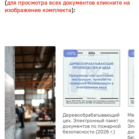
(
для просмотра всех документов кликните на
изображение комплекта
):
-39%
-39
Деревообрабатывающий
Меб
цех. Электронный пакет
прои
документов по пожарной
Элек
безопасности (2026 г.)
доку
безо