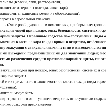
ериалы (Краски, лаки, растворители)
окнистые материалы (одежда, инвентарь)
ерные ленты, клиновые ремни на оборудовании).
араты в аэрозольной упаковке
ние. (Электрооборудование в помещениях, приборы, электроинс
акуации людей при пожаре, зонах безопасности, системах и 
арной защиты. Первичные средства пожаротушения. Виды о
мости от класса пожара (вида горючего вещества, особенност
ану эвакуации с эвакуационными путями и выходами, лестн
ыми выходами, предназначенными для эвакуации людей; мес
естами размещения средств противопожарной защиты, спаса
зи.
эвакуации людей при пожаре, зонах безопасности, системах и с
ожарной защиты.
й и их применение в зависимости от класса пожара (вида горюч
удования).
ушители могут быть:
вида заряженного огнетушащего вещества, огнетушители подраз
ния которых они предназначены: