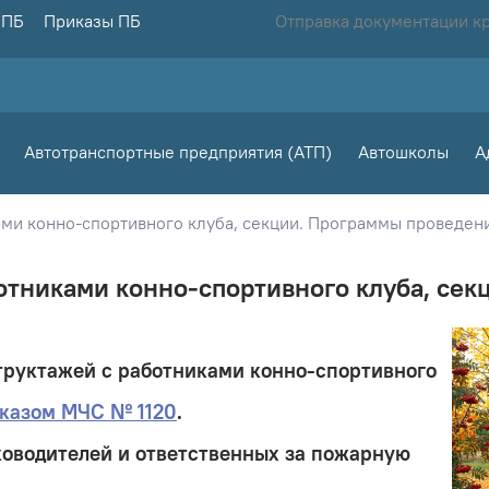
 ПБ
Приказы ПБ
Отправка документации к
Автотранспортные предприятия (АТП)
Автошколы
А
ми конно-спортивного клуба, секции. Программы проведен
тниками конно-спортивного клуба, сек
руктажей с работниками конно-спортивного
казом МЧС № 1120
.
ководителей и ответственных за пожарную