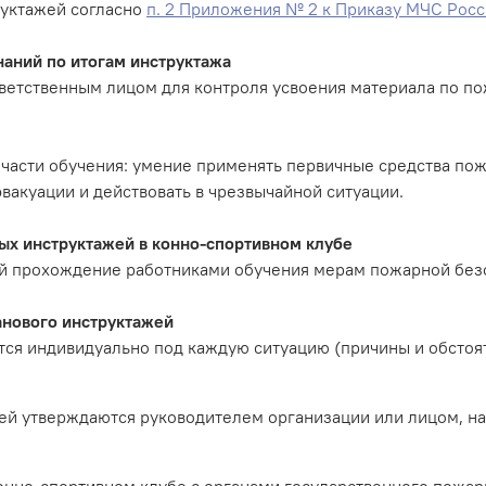
руктажей согласно
п. 2 Приложения № 2 к Приказу МЧС Росс
наний по итогам инструктажа
ветственным лицом для контроля усвоения материала по по
 части обучения: умение применять первичные средства по
эвакуации и действовать в чрезвычайной ситуации.
х инструктажей в конно-спортивном клубе
 прохождение работниками обучения мерам пожарной безоп
анового инструктажей
ся индивидуально под каждую ситуацию (причины и обстоят
й утверждаются руководителем организации или лицом, н
нно-спортивном клубе с органами государственного пожарн