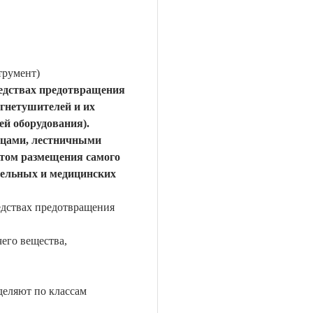
трумент)
средствах предотвращения
гнетушителей и их
ей оборудования).
ицами, лестничными
том размещения самого
тельных и медицинских
редствах предотвращения
его вещества,
деляют по классам