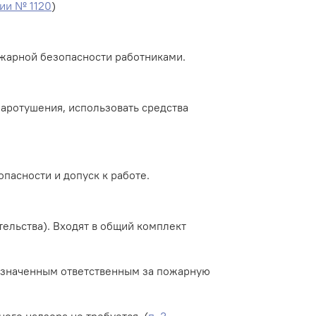
ии № 1120
)
жарной безопасности работниками.
жаротушения, использовать средства
асности и допуск к работе.
ельства). Входят в общий комплект
азначенным ответственным за пожарную
ого надзора не требуется. (
п. 3