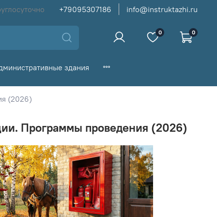
руглосуточно
+79095307186
info@instruktazhi.ru
0
0
дминистративные здания
ия (2026)
ции. Программы проведения (2026)