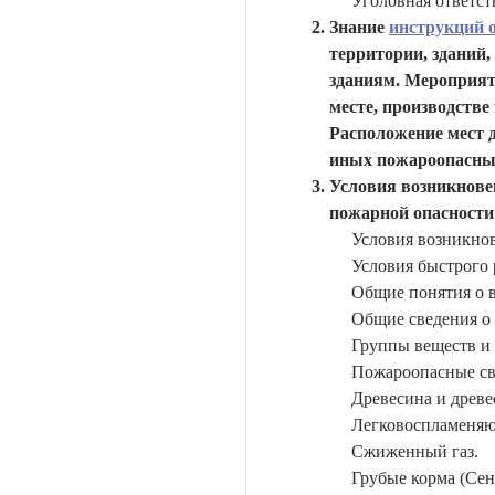
Уголовная ответст
Знание
инструкций 
территории, зданий,
зданиям. Мероприят
месте, производств
Расположение мест д
иных пожароопасны
Условия возникнове
пожарной опасности
Условия возникнов
Условия быстрого
Общие понятия о 
Общие сведения о
Группы веществ и
Пожароопасные св
Древесина и древе
Легковоспламеняю
Сжиженный газ.
Грубые корма (Сен