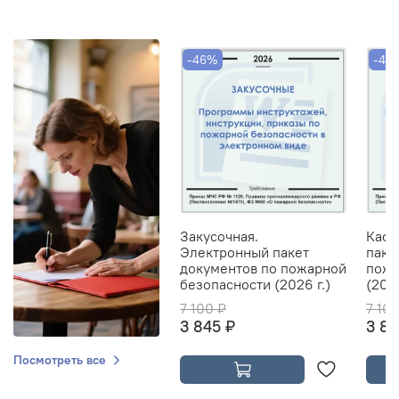
-46%
-46
Закусочная.
Кафе
Электронный пакет
паке
документов по пожарной
пожа
безопасности (2026 г.)
(2026
7 100 ₽
7 10
3 845 ₽
3 84
Посмотреть все