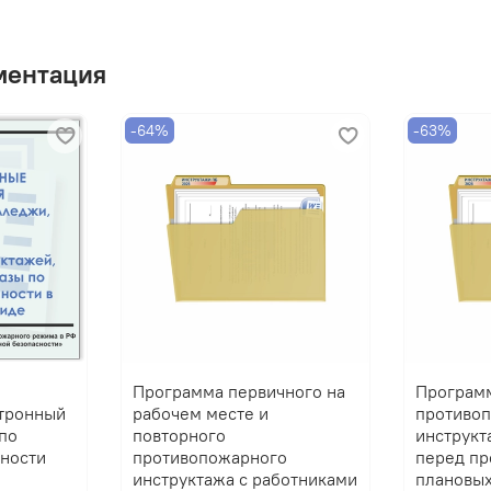
ментация
-64%
-63%
Программа первичного на
Програм
тронный
рабочем месте и
противо
по
повторного
инструкт
ности
противопожарного
перед п
инструктажа с работниками
плановых