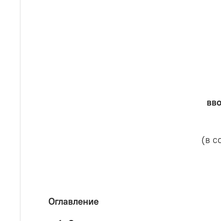
вв
(в с
Оглавление