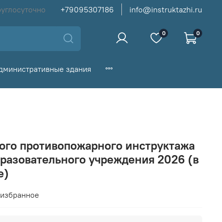
руглосуточно
+79095307186
info@instruktazhi.ru
0
0
дминистративные здания
ого противопожарного инструктажа
бразовательного учреждения 2026 (в
е)
 избранное