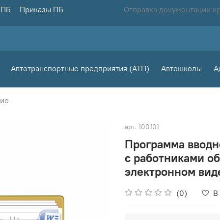
 ПБ
Приказы ПБ
Отправка документации к
Автотранспортные предприятия (АТП)
Автошколы
А
ние
арт.
100101
Программа вводн
с работниками о
электронном вид
(0)
В