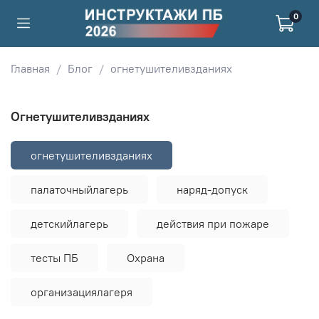
0
Главная
Блог
огнетушителивзданиях
огнетушителивзданиях
огнетушителивзданиях
палаточныйлагерь
наряд-допуск
детскийлагерь
действия при пожаре
тесты ПБ
Охрана
организациялагеря