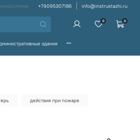
руглосуточно
+79095307186
info@instruktazhi.ru
0
0
дминистративные здания
герь
действия при пожаре