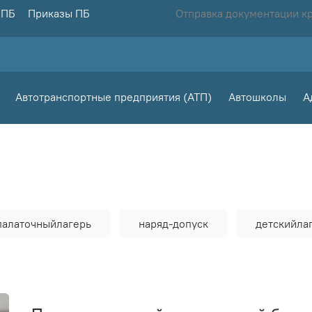
 ПБ
Приказы ПБ
Отправка документации к
Автотранспортные предприятия (АТП)
Автошколы
А
палаточныйлагерь
наряд-допуск
детскийла