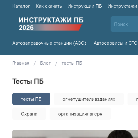
Каталог
Как скачать
Инструкции ПБ
Инструктажи
Автозаправочные станции (АЗС)
Автосервисы и СТО
Главная
Блог
тесты ПБ
тесты ПБ
тесты ПБ
огнетушителивзданиях
Охрана
организациялагеря