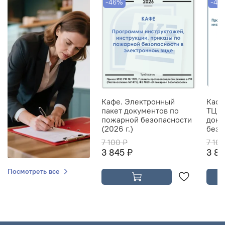
-46%
-46
Кафе. Электронный
Кафе
пакет документов по
ТЦ. 
пожарной безопасности
доку
(2026 г.)
безо
7 100 ₽
7 10
3 845 ₽
3 84
Посмотреть все