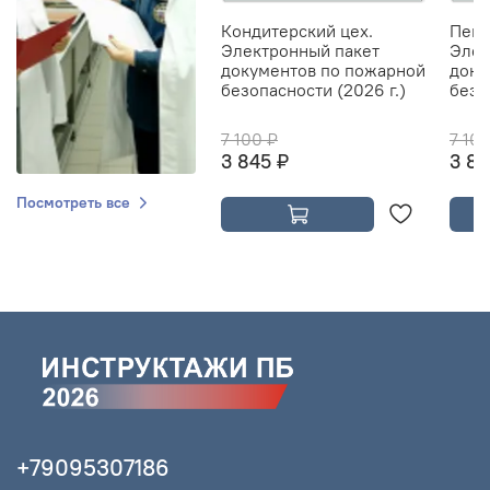
Кондитерский цех.
Пека
Электронный пакет
Элек
документов по пожарной
доку
безопасности (2026 г.)
безо
7 100 ₽
7 10
3 845 ₽
3 84
Посмотреть все
+79095307186