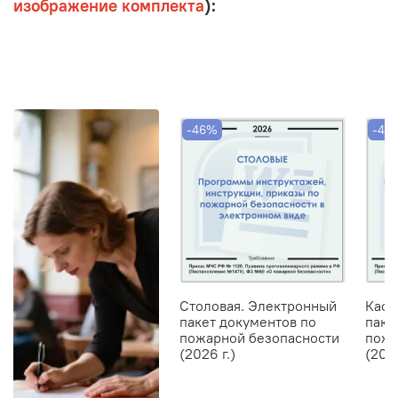
изображение комплекта
):
-46%
-46
Столовая. Электронный
Кафе
пакет документов по
паке
пожарной безопасности
пожа
(2026 г.)
(2026