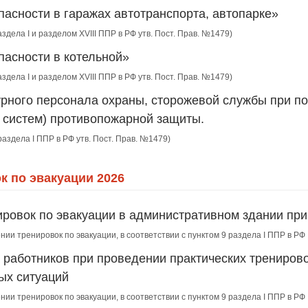
асности в гаражах автотранспорта, автопарке»
аздела I и разделом XVIII ППР в РФ утв. Пост. Прав. №1479)
пасности в котельной»
аздела I и разделом XVIII ППР в РФ утв. Пост. Прав. №1479)
урного персонала охраны, сторожевой службы при по
, систем) противопожарной защиты.
раздела I ППР в РФ утв. Пост. Прав. №1479)
к по эвакуации 2026
ировок по эвакуации в административном здании пр
нии тренировок по эвакуации, в соответствии с пунктом 9 раздела I ППР в Р
 работников при проведении практических тренирово
ых ситуаций
нии тренировок по эвакуации, в соответствии с пунктом 9 раздела I ППР в Р