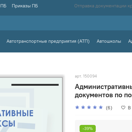
 ПБ
Приказы ПБ
Отправка документации к
Автотранспортные предприятия (АТП)
Автошколы
А
арт.
150094
Административны
документов по по
(6)
В
-39%