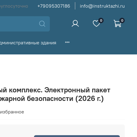
руглосуточно
+79095307186
info@instruktazhi.ru
0
0
дминистративные здания
й комплекс. Электронный пакет
жарной безопасности (2026 г.)
 избранное