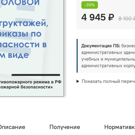
-39%
4 945 ₽
8 100 
Документация ПБ:
бизнес
административных здани
учебных и муниципальны
административных корпу
Показать полный переч
Описание
Получение
Нормативк