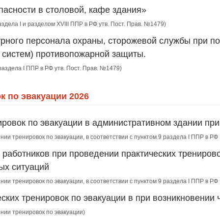
пасности в столовой, кафе здания»
аздела I и разделом XVIII ППР в РФ утв. Пост. Прав. №1479)
урного персонала охраны, сторожевой службы при по
, систем) противопожарной защиты.
раздела I ППР в РФ утв. Пост. Прав. №1479)
к по эвакуации 2026
ировок по эвакуации в административном здании пр
нии тренировок по эвакуации, в соответствии с пунктом 9 раздела I ППР в Р
 работников при проведении практических тренирово
ых ситуаций
нии тренировок по эвакуации, в соответствии с пунктом 9 раздела I ППР в Р
еских тренировок по эвакуации в при возникновении
ении тренировок по эвакуации)