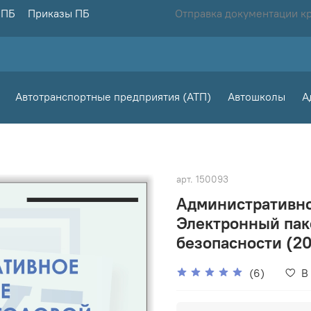
 ПБ
Приказы ПБ
Отправка документации к
Автотранспортные предприятия (АТП)
Автошколы
А
арт.
150093
Административно
Электронный пак
безопасности (20
(6)
В