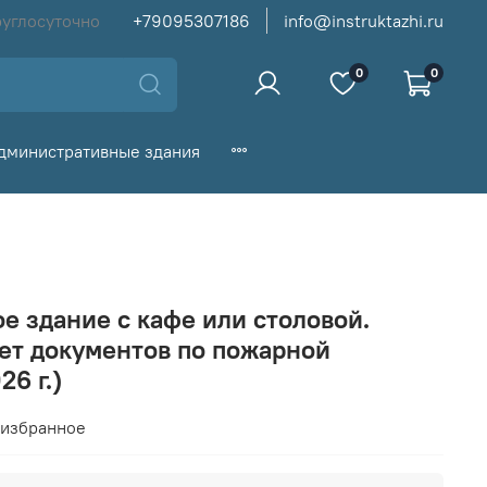
руглосуточно
+79095307186
info@instruktazhi.ru
0
0
дминистративные здания
е здание с кафе или столовой.
ет документов по пожарной
26 г.)
 избранное