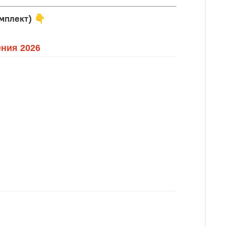
мплект)
👇
ния 2026