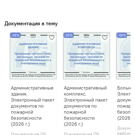
Документация в тему
-46%
-39%
-39%
Административные
Административный
Больниц
здания.
комплекс.
Электр
Электронный пакет
Электронный пакет
докумен
документов по
документов по
пожарн
пожарной
пожарной
безопа
безопасности
безопасности
(2026 г.
(2026 г.)
(2026 г.)
Документ
районных
Документация ПБ:
Документация ПБ: